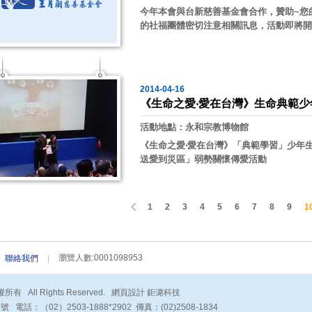
今年本會與台新慈善基金會合作，贊助~您
的社福團體密切注意相關訊息，活動即將開
2014-04-16
《生命之愛‧愛在台灣》生命典範
活動地點：永和宗教博物館
《生命之愛‧愛在台灣》「典範學習」少年
送愛到災區」弱勢關懷傳愛活動
1
2
3
4
5
6
7
8
9
1
瀏覽人數:0001098953
聯絡我們
|
All Rights Reserved.
網頁設計 鉅潞科技
：（02）2503-1888*2902 傳真：(02)2508-1834