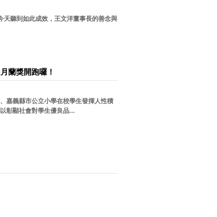
心今天聽到如此成效，王文洋董事長的善念與
屆月蘭獎開跑囉！
、嘉義縣市公立小學在校學生發揮人性積
彰顯社會對學生優良品...