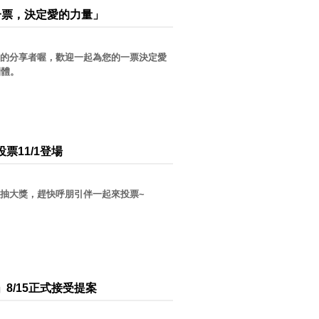
一票，決定愛的力量」
的分享者喔，歡迎一起為您的一票決定愛
團體。
票11/1登場
獎品、抽大獎，趕快呼朋引伴一起來投票~
8/15正式接受提案