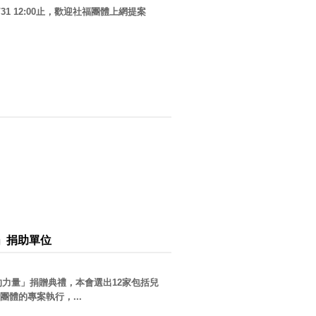
31 12:00止，歡迎社福團體上網提案
」捐助單位
愛的力量」捐贈典禮，本會選出12家包括兒
體的專案執行，...