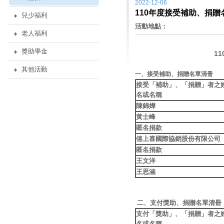
2022-12-06
110年度接受補助、捐
兒少福利
活動地點：
老人福利
獎助學金
11
其他活動
一、接受補助、捐贈名單清冊
接受「補助」、「捐贈」者之
名或名稱
陳錦嬅
黃士峰
匿名捐款
僖上喜國際協銷股份有限公司
匿名捐款
王文洋
王思涵
二、支付獎助、捐贈名單清冊
支付「獎助」、「捐贈」者之
名或名稱