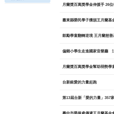
月蘭獎百萬獎學金伸援手 26
臺東縣榮民學子獲頒王月蘭基
鼓勵學童翻轉逆境 王月蘭慈善
偏鄉小學生走進國家音樂廳 
月蘭獎百萬獎學金幫助弱勢學
台新銀愛的力量起跑
第13屆台新「愛的力量」357
臺中市榮服處傳遞王月蘭基金