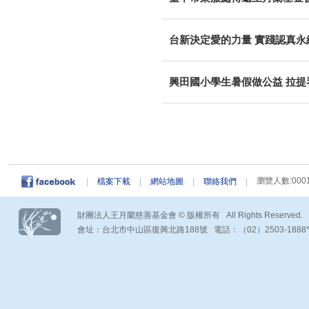
台新決定愛的力量 實踐認真永
興田國小學生暑假做公益 拉提
瀏覽人數:0001
|
檔案下載
|
網站地圖
|
聯絡我們
|
財團法人王月蘭慈善基金會 © 版權所有 All Rights Reserved.
會址：台北市中山區復興北路188號 電話：（02）2503-1888*290